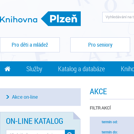
Pro děti a mládež
Pro seniory
Služby
Katalog a databáze
Kniho
AKCE
Akce on-line
FILTR AKCÍ
ON-LINE KATALOG
termín od:
termín do: