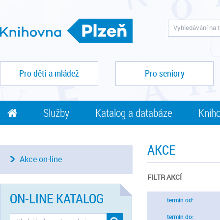
Pro děti a mládež
Pro seniory
Služby
Katalog a databáze
Kniho
AKCE
Akce on-line
FILTR AKCÍ
ON-LINE KATALOG
termín od:
termín do: