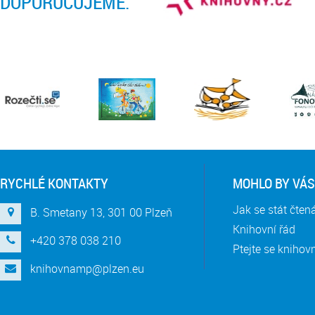
DOPORUČUJEME:
RYCHLÉ KONTAKTY
MOHLO BY VÁS
Jak se stát čte
B. Smetany 13, 301 00 Plzeň
Knihovní řád
+420 378 038 210
Ptejte se knihov
knihovnamp@plzen.eu