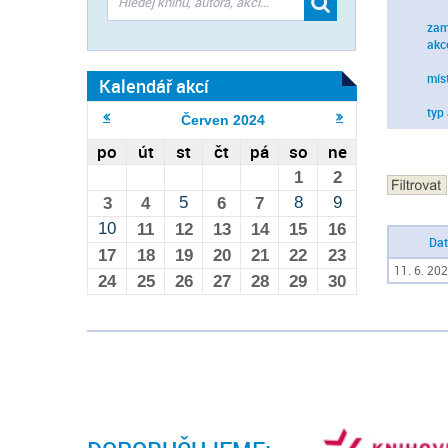
zam
akc
mís
Kalendář akcí
typ
Červen
2024
po
út
st
čt
pá
so
ne
1
2
5
8
9
3
4
6
7
10
11
12
13
14
15
16
Da
17
18
19
20
21
22
23
11. 6. 202
24
25
26
27
28
29
30