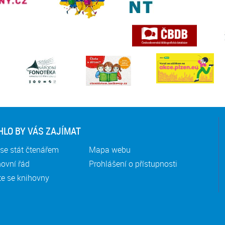
LO BY VÁS ZAJÍMAT
se stát čtenářem
Mapa webu
ovní řád
Prohlášení o přístupnosti
te se knihovny