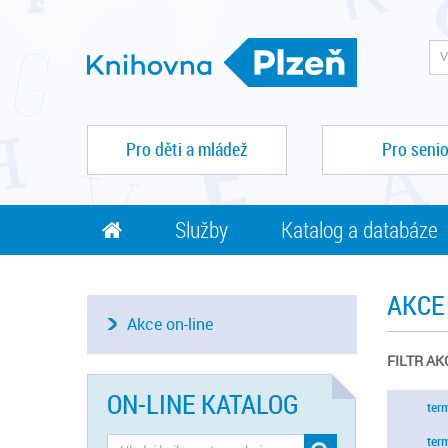
Pro děti a mládež
Pro senio
Služby
Katalog a databáze
AKCE
Akce on-line
FILTR AK
ON-LINE KATALOG
ter
ter