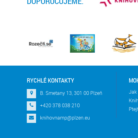
DOPORUČUJEME:
RYCHLÉ KONTAKTY
MOH
Jak 
B. Smetany 13, 301 00 Plzeň
Knih
+420 378 038 210
Ptej
knihovnamp@plzen.eu