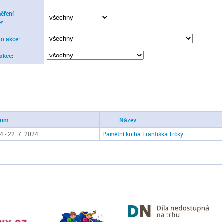
ěření
e:
to akce:
 akce:
tum
Název
4 - 22. 7. 2024
Pamětní kniha Františka Trčky