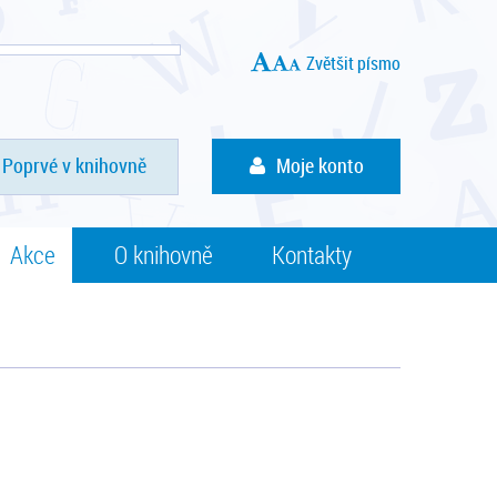
Zvětšit písmo
Poprvé v knihovně
Moje konto
Akce
O knihovně
Kontakty