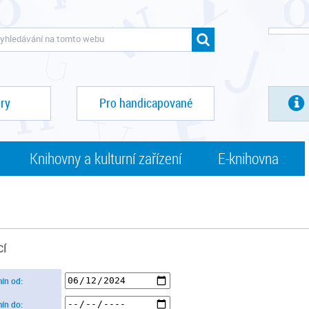
ry
Pro handicapované
Knihovny a kulturní zařízení
E-knihovna
CÍ
mín od:
mín do: