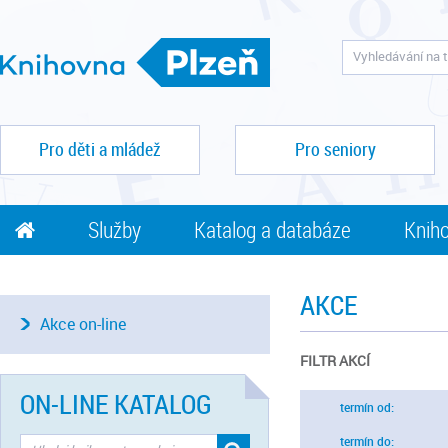
Pro děti a mládež
Pro seniory
Služby
Katalog a databáze
Kniho
AKCE
Akce on-line
FILTR AKCÍ
ON-LINE KATALOG
termín od:
termín do: