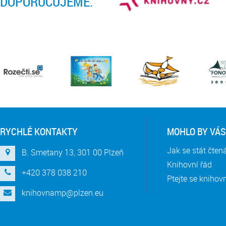
DOPORUČUJEME:
RYCHLÉ KONTAKTY
MOHLO BY VÁS
Jak se stát čte
B. Smetany 13, 301 00 Plzeň
Knihovní řád
+420 378 038 210
Ptejte se knihov
knihovnamp@plzen.eu