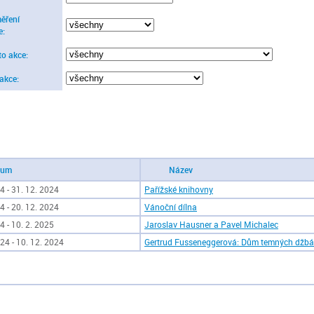
ěření
e:
to akce:
 akce:
tum
Název
4 - 31. 12. 2024
Pařížské knihovny
4 - 20. 12. 2024
Vánoční dílna
4 - 10. 2. 2025
Jaroslav Hausner a Pavel Michalec
24 - 10. 12. 2024
Gertrud Fusseneggerová: Dům temných džb