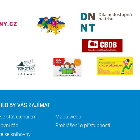
LO BY VÁS ZAJÍMAT
se stát čtenářem
Mapa webu
ovní řád
Prohlášení o přístupnosti
te se knihovny