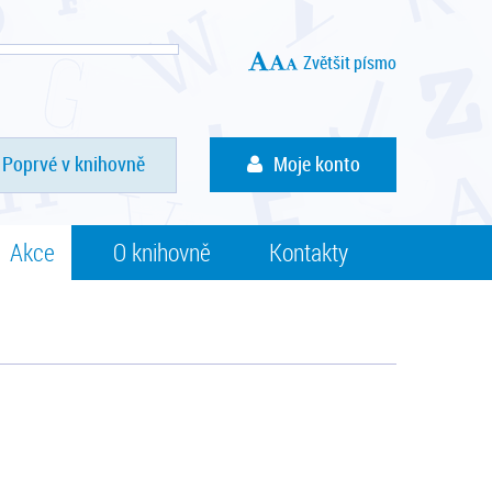
Zvětšit písmo
Poprvé v knihovně
Moje konto
Akce
O knihovně
Kontakty