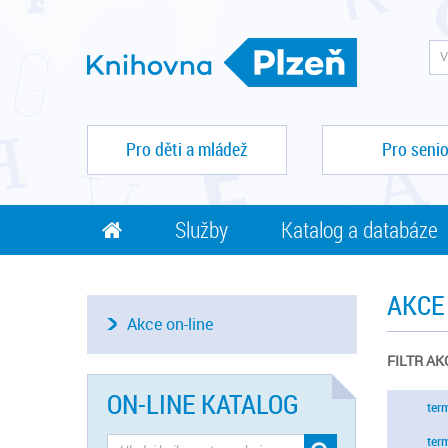
Pro děti a mládež
Pro senio
Služby
Katalog a databáze
AKCE
Akce on-line
FILTR AK
ON-LINE KATALOG
ter
ter