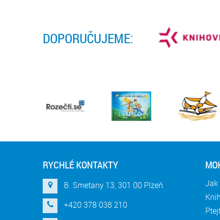
DOPORUČUJEME:
RYCHLÉ KONTAKTY
MOH
Jak 
B. Smetany 13, 301 00 Plzeň
Knih
+420 378 038 210
Ptej