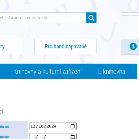
ry
Pro handicapované
Knihovny a kulturní zařízení
E-knihovna
CÍ
mín od:
mín do: