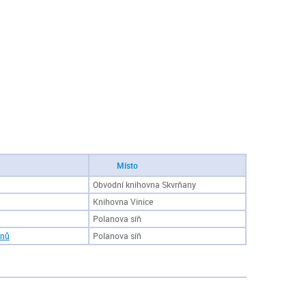
Místo
Obvodní knihovna Skvrňany
Knihovna Vinice
Polanova síň
ánů
Polanova síň