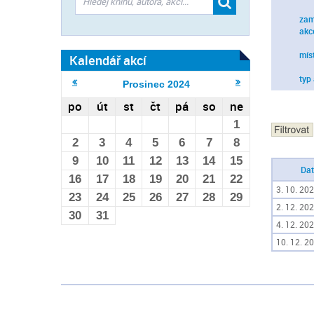
zam
akc
mís
Kalendář akcí
typ
Prosinec
2024
po
út
st
čt
pá
so
ne
1
2
3
4
5
6
7
8
9
10
11
12
13
14
15
Da
16
17
18
19
20
21
22
3. 10. 202
23
24
25
26
27
28
29
2. 12. 202
30
31
4. 12. 202
10. 12. 20