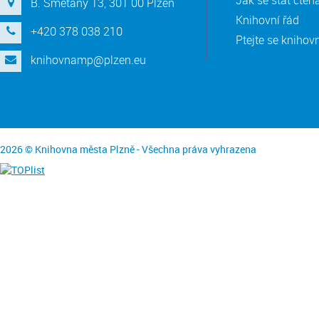
B. Smetany 13, 301 00 Plzeň
Knihovní řád
+420 378 038 210
Ptejte se knihov
knihovnamp@plzen.eu
2026 © Knihovna města Plzně - Všechna práva vyhrazena