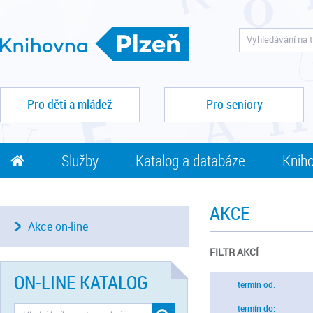
Pro děti a mládež
Pro seniory
Služby
Katalog a databáze
Kniho
AKCE
Akce on-line
FILTR AKCÍ
ON-LINE KATALOG
termín od:
termín do: