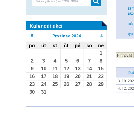
zam
akc
mís
Kalendář akcí
typ
Prosinec
2024
po
út
st
čt
pá
so
ne
1
2
3
4
5
6
7
8
9
10
11
12
13
14
15
Da
16
17
18
19
20
21
22
3. 10. 202
23
24
25
26
27
28
29
4. 12. 202
30
31