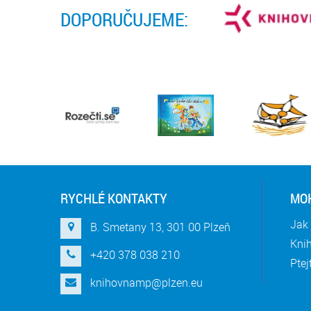
DOPORUČUJEME:
RYCHLÉ KONTAKTY
MOH
Jak 
B. Smetany 13, 301 00 Plzeň
Knih
+420 378 038 210
Ptej
knihovnamp@plzen.eu