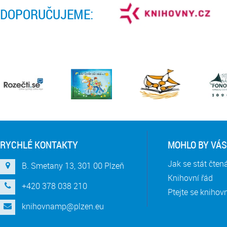
DOPORUČUJEME:
RYCHLÉ KONTAKTY
MOHLO BY VÁS
Jak se stát čte
B. Smetany 13, 301 00 Plzeň
Knihovní řád
+420 378 038 210
Ptejte se knihov
knihovnamp@plzen.eu