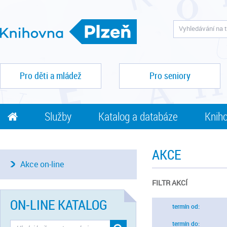
Pro děti a mládež
Pro seniory
Služby
Katalog a databáze
Kniho
AKCE
Akce on-line
FILTR AKCÍ
ON-LINE KATALOG
termín od:
termín do: