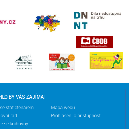
LO BY VÁS ZAJÍMAT
se stát čtenářem
Mapa webu
ovní řád
Prohlášení o přístupnosti
te se knihovny