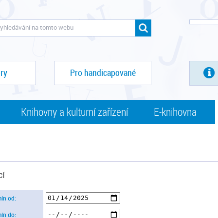
ry
Pro handicapované
Knihovny a kulturní zařízení
E-knihovna
CÍ
mín od:
mín do: