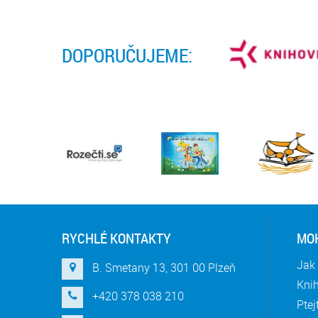
DOPORUČUJEME:
RYCHLÉ KONTAKTY
MOH
Jak 
B. Smetany 13, 301 00 Plzeň
Knih
+420 378 038 210
Ptej