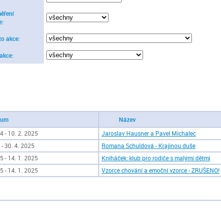
ěření
e:
to akce:
 akce:
tum
Název
4 - 10. 2. 2025
Jaroslav Hausner a Pavel Michalec
 - 30. 4. 2025
Romana Schuldová - Krajinou duše
5 - 14. 1. 2025
Kniháček: klub pro rodiče s malými dětmi
5 - 14. 1. 2025
Vzorce chování a emoční vzorce - ZRUŠENO!