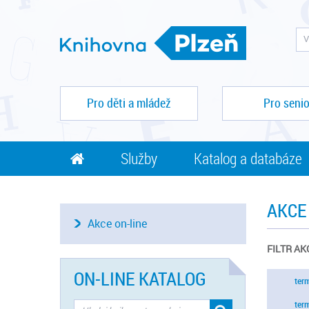
Pro děti a mládež
Pro senio
Služby
Katalog a databáze
AKCE
Akce on-line
FILTR AK
ON-LINE KATALOG
ter
ter