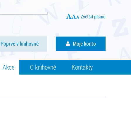
Zvětšit písmo
Poprvé v knihovně
Moje konto
Akce
O knihovně
Kontakty