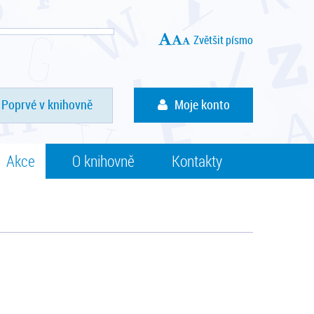
Zvětšit písmo
Poprvé v knihovně
Moje konto
Akce
O knihovně
Kontakty