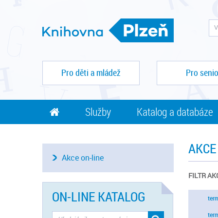
Pro děti a mládež
Pro senio
Služby
Katalog a databáze
AKCE
Akce on-line
FILTR AK
ON-LINE KATALOG
ter
ter