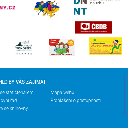
LO BY VÁS ZAJÍMAT
se stát čtenářem
Mapa webu
ovní řád
Prohlášení o přístupnosti
te se knihovny