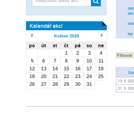
zam
akc
mís
Kalendář akcí
typ
Květen
2025
po
út
st
čt
pá
so
ne
1
2
3
4
5
6
7
8
9
10
11
12
13
14
15
16
17
18
Da
19
20
21
22
23
24
25
13. 5. 202
26
27
28
29
30
31
21. 5. 202