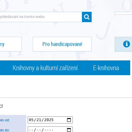
ry
Pro handicapované
Knihovny a kulturní zařízení
E-knihovna
CÍ
mín od:
mín do: