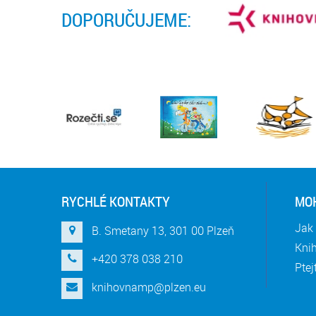
DOPORUČUJEME:
RYCHLÉ KONTAKTY
MOH
Jak 
B. Smetany 13, 301 00 Plzeň
Knih
+420 378 038 210
Ptej
knihovnamp@plzen.eu