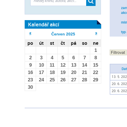
zam
akc
mís
Kalendář akcí
typ
Červen
2025
po
út
st
čt
pá
so
ne
1
2
3
4
5
6
7
8
9
10
11
12
13
14
15
Da
16
17
18
19
20
21
22
13. 5. 202
23
24
25
26
27
28
29
20. 6. 202
30
20. 6. 202