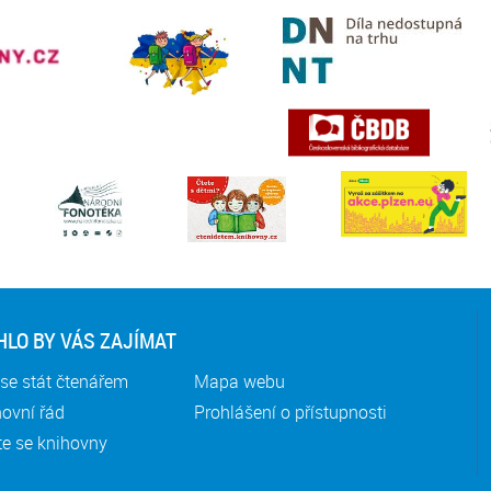
LO BY VÁS ZAJÍMAT
se stát čtenářem
Mapa webu
ovní řád
Prohlášení o přístupnosti
te se knihovny