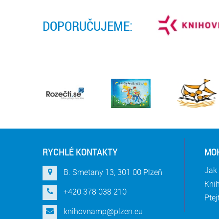
DOPORUČUJEME:
RYCHLÉ KONTAKTY
MOH
Jak 
B. Smetany 13, 301 00 Plzeň
Knih
+420 378 038 210
Ptej
knihovnamp@plzen.eu