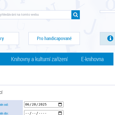
ry
Pro handicapované
Knihovny a kulturní zařízení
E-knihovna
CÍ
mín od:
mín do: