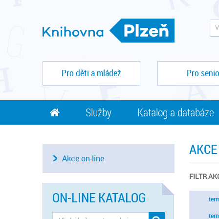
Pro děti a mládež
Pro senio
Služby
Katalog a databáze
AKCE
Akce on-line
FILTR AK
ON-LINE KATALOG
ter
ter