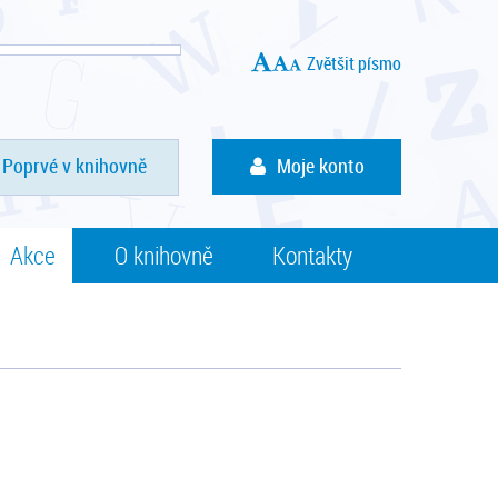
Zvětšit písmo
Poprvé v knihovně
Moje konto
Akce
O knihovně
Kontakty