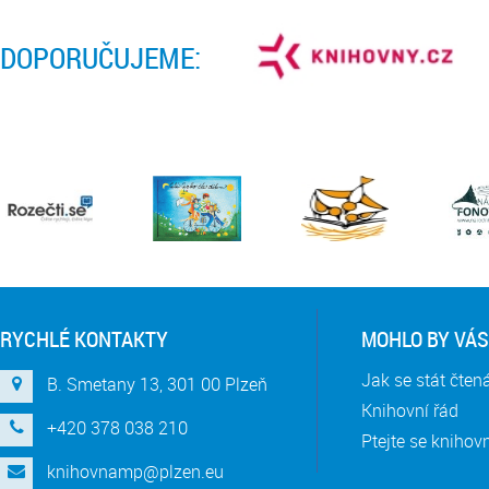
DOPORUČUJEME:
RYCHLÉ KONTAKTY
MOHLO BY VÁS
Jak se stát čte
B. Smetany 13, 301 00 Plzeň
Knihovní řád
+420 378 038 210
Ptejte se knihov
knihovnamp@plzen.eu