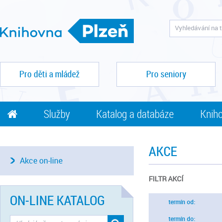
Pro děti a mládež
Pro seniory
Služby
Katalog a databáze
Kniho
AKCE
Akce on-line
FILTR AKCÍ
ON-LINE KATALOG
termín od:
termín do: