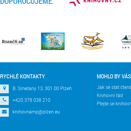
DOPORUČUJEME:
RYCHLÉ KONTAKTY
MOHLO BY VÁS
Jak se stát čte
B. Smetany 13, 301 00 Plzeň
Knihovní řád
+420 378 038 210
Ptejte se knihov
knihovnamp@plzen.eu