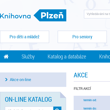
Pro děti a mládež
Pro seniory
Služby
Katalog a databáze
Kniho
AKCE
Akce on-line
FILTR AKCÍ
ON-LINE KATALOG
termín od:
termín do: