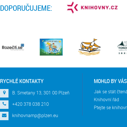
DOPORUČUJEME:
RYCHLÉ KONTAKTY
MOHLO BY VÁS
Jak se stát čte
B. Smetany 13, 301 00 Plzeň
Knihovní řád
+420 378 038 210
Ptejte se knihov
knihovnamp@plzen.eu