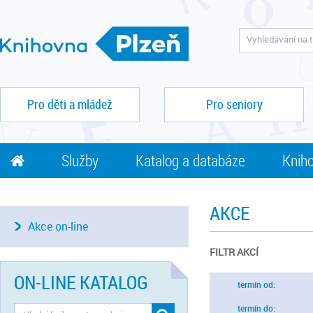
Pro děti a mládež
Pro seniory
Služby
Katalog a databáze
Kniho
AKCE
Akce on-line
FILTR AKCÍ
ON-LINE KATALOG
termín od:
termín do: