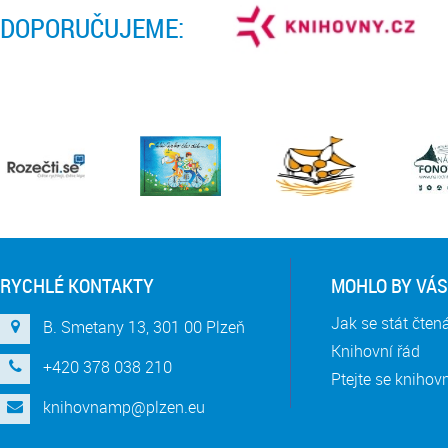
DOPORUČUJEME:
RYCHLÉ KONTAKTY
MOHLO BY VÁS
Jak se stát čte
B. Smetany 13, 301 00 Plzeň
Knihovní řád
+420 378 038 210
Ptejte se knihov
knihovnamp@plzen.eu