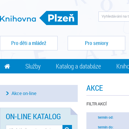
Pro děti a mládež
Pro seniory
Služby
Katalog a databáze
Kniho
AKCE
Akce on-line
FILTR AKCÍ
ON-LINE KATALOG
termín od:
termín do: