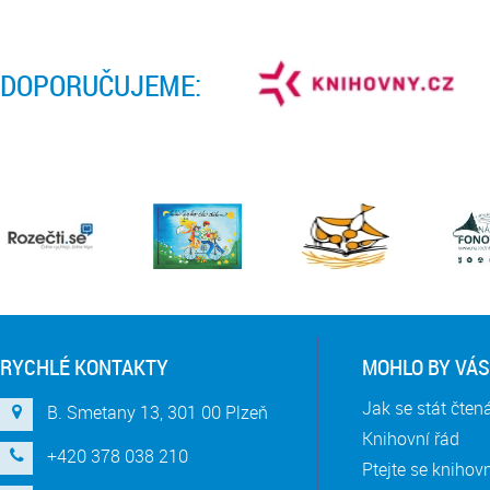
DOPORUČUJEME:
RYCHLÉ KONTAKTY
MOHLO BY VÁS
Jak se stát čte
B. Smetany 13, 301 00 Plzeň
Knihovní řád
+420 378 038 210
Ptejte se knihov