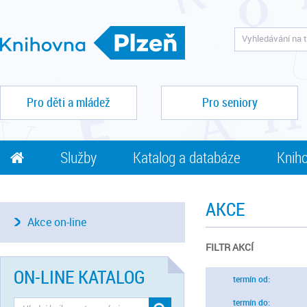
Pro děti a mládež
Pro seniory
Služby
Katalog a databáze
Kniho
AKCE
Akce on-line
FILTR AKCÍ
ON-LINE KATALOG
termín od:
termín do: