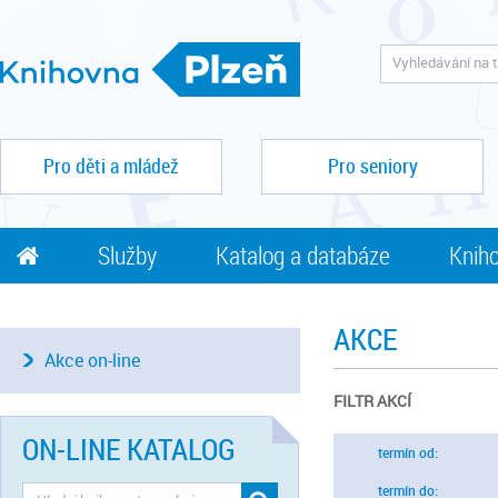
Pro děti a mládež
Pro seniory
Služby
Katalog a databáze
Kniho
AKCE
Akce on-line
FILTR AKCÍ
ON-LINE KATALOG
termín od:
termín do: