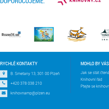
DOPORUČUJEME:
RYCHLÉ KONTAKTY
MOHLO BY VÁS
Jak se stát čte
B. Smetany 13, 301 00 Plzeň
Knihovní řád
+420 378 038 210
Ptejte se knihov
knihovnamp@plzen.eu