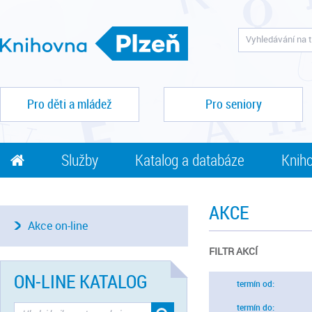
Pro děti a mládež
Pro seniory
Služby
Katalog a databáze
Kniho
AKCE
Akce on-line
FILTR AKCÍ
ON-LINE KATALOG
termín od:
termín do: