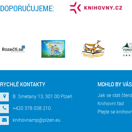
DOPORUČUJEME:
RYCHLÉ KONTAKTY
MOHLO BY VÁS
Jak se stát čte
B. Smetany 13, 301 00 Plzeň
Knihovní řád
+420 378 038 210
Ptejte se knihov
knihovnamp@plzen.eu