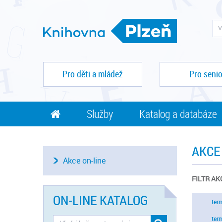
Pro děti a mládež
Pro senio
Služby
Katalog a databáze
AKCE
Akce on-line
FILTR AK
ON-LINE KATALOG
ter
ter