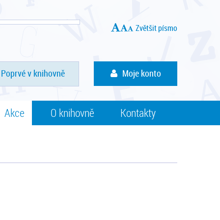
Zvětšit písmo
Poprvé v knihovně
Moje konto
Akce
O knihovně
Kontakty