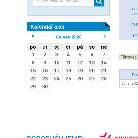
zam
akc
mís
Kalendář akcí
typ
Červen
2026
po
út
st
čt
pá
so
ne
1
2
3
4
5
6
7
8
9
10
11
12
13
14
15
16
17
18
19
20
21
Da
22
23
24
25
26
27
28
30. 3. 202
29
30