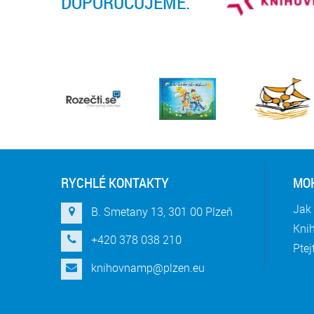
DOPORUČUJEME:
RYCHLÉ KONTAKTY
MOH
Jak 
B. Smetany 13, 301 00 Plzeň
Knih
+420 378 038 210
Ptej
knihovnamp@plzen.eu