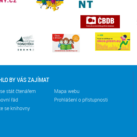
LO BY VÁS ZAJÍMAT
se stát čtenářem
Mapa webu
ovní řád
Prohlášení o přístupnosti
te se knihovny