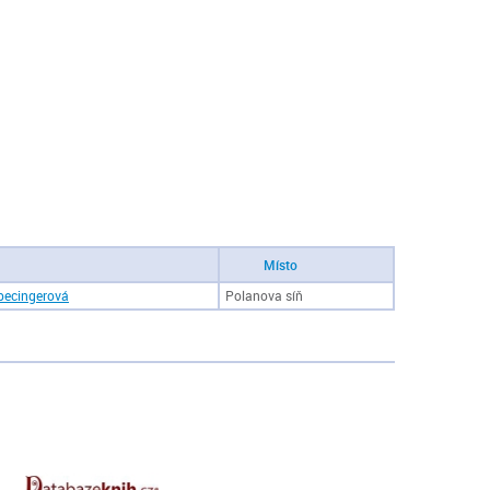
Místo
Špecingerová
Polanova síň