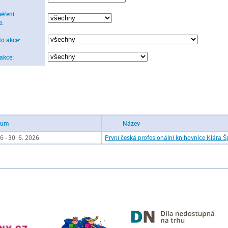
ěření
e:
to akce:
 akce:
tum
Název
6 - 30. 6. 2026
První česká profesionální knihovnice Klára 