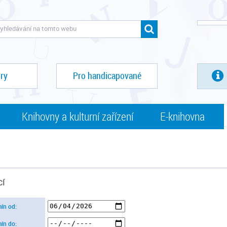
ry
Pro handicapované
Knihovny a kulturní zařízení
E-knihovna
CÍ
mín od:
mín do: