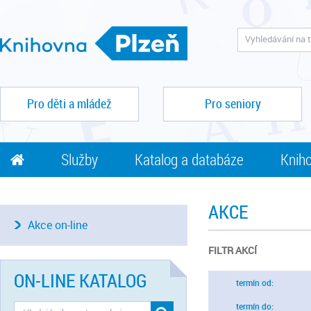
Pro děti a mládež
Pro seniory
Služby
Katalog a databáze
Kniho
AKCE
Akce on-line
FILTR AKCÍ
ON-LINE KATALOG
termín od:
termín do: