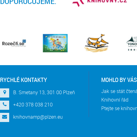
DOPORUČUJEME:
RYCHLÉ KONTAKTY
MOHLO BY VÁS
Jak se stát čte
B. Smetany 13, 301 00 Plzeň
Knihovní řád
+420 378 038 210
Ptejte se knihov
knihovnamp@plzen.eu