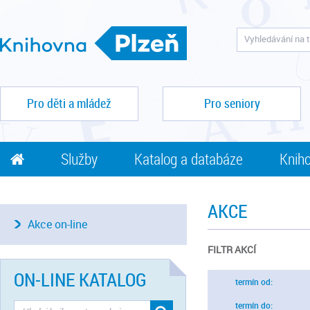
Pro děti a mládež
Pro seniory
Služby
Katalog a databáze
Kniho
AKCE
Akce on-line
FILTR AKCÍ
ON-LINE KATALOG
termín od:
termín do: