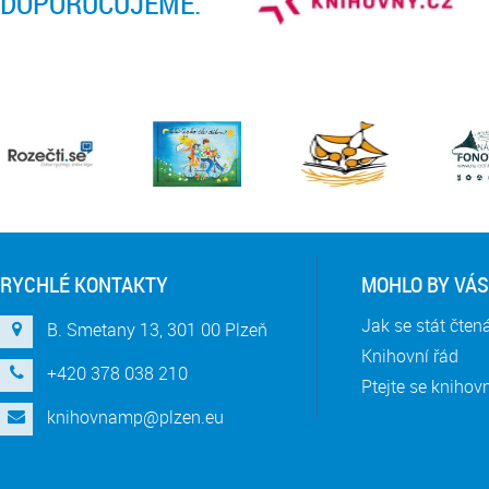
DOPORUČUJEME:
RYCHLÉ KONTAKTY
MOHLO BY VÁS
Jak se stát čte
B. Smetany 13, 301 00 Plzeň
Knihovní řád
+420 378 038 210
Ptejte se knihov
knihovnamp@plzen.eu