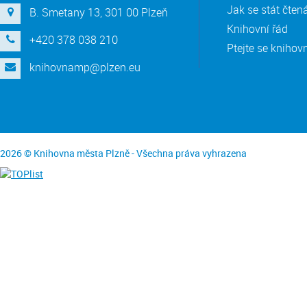
Jak se stát čte
B. Smetany 13, 301 00 Plzeň
Knihovní řád
+420 378 038 210
Ptejte se knihov
knihovnamp@plzen.eu
2026 © Knihovna města Plzně - Všechna práva vyhrazena