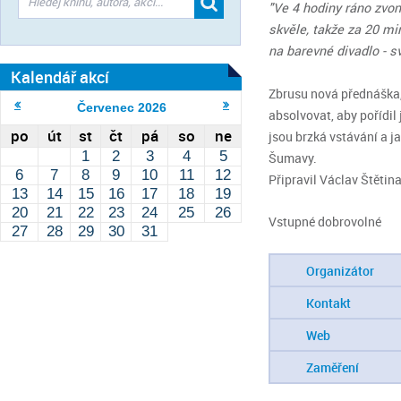
"Ve 4 hodiny ráno zvo
skvěle, takže za 20 m
na barevné divadlo - sv
Kalendář akcí
Zbrusu nová přednáška, 
Červenec
2026
absolvovat, aby pořídil
po
út
st
čt
pá
so
ne
jsou brzká vstávání a j
1
2
3
4
5
Šumavy.
6
7
8
9
10
11
12
Připravil Václav Štětina
13
14
15
16
17
18
19
20
21
22
23
24
25
26
Vstupné dobrovolné
27
28
29
30
31
Organizátor
Kontakt
Web
Zaměření