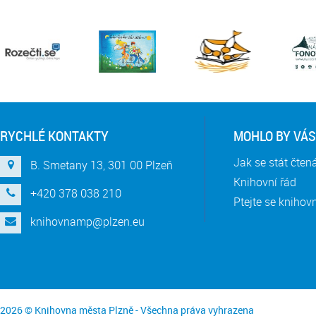
RYCHLÉ KONTAKTY
MOHLO BY VÁS
Jak se stát čte
B. Smetany 13, 301 00 Plzeň
Knihovní řád
+420 378 038 210
Ptejte se knihov
knihovnamp@plzen.eu
2026 © Knihovna města Plzně - Všechna práva vyhrazena