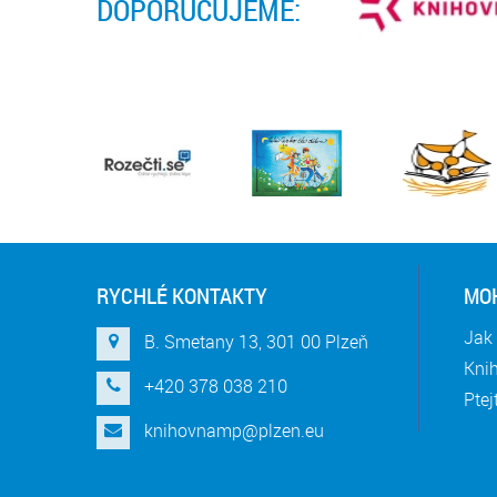
DOPORUČUJEME:
RYCHLÉ KONTAKTY
MOH
Jak 
B. Smetany 13, 301 00 Plzeň
Knih
+420 378 038 210
Ptej
knihovnamp@plzen.eu