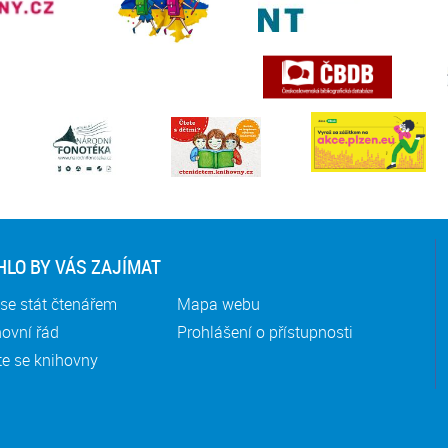
LO BY VÁS ZAJÍMAT
se stát čtenářem
Mapa webu
ovní řád
Prohlášení o přístupnosti
te se knihovny