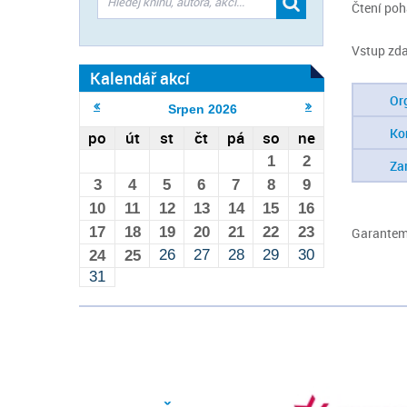
Čtení poh
Vstup zd
Kalendář akcí
Or
Srpen
2026
Ko
po
út
st
čt
pá
so
ne
1
2
Za
3
4
5
6
7
8
9
10
11
12
13
14
15
16
17
18
19
20
21
22
23
Garantem 
26
27
28
29
30
24
25
31