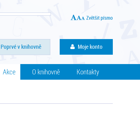
Zvětšit písmo
Poprvé v knihovně
Moje konto
Akce
O knihovně
Kontakty