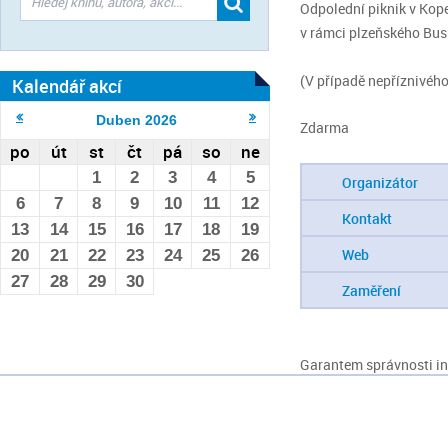
Odpolední piknik v Kope
v rámci plzeňského Bus
(V případě nepříznivéh
Kalendář akcí
Duben
2026
Zdarma
po
út
st
čt
pá
so
ne
1
2
3
4
5
Organizátor
6
7
8
9
10
11
12
Kontakt
13
14
15
16
17
18
19
Web
20
21
22
23
24
25
26
27
28
29
30
Zaměření
Garantem správnosti inf