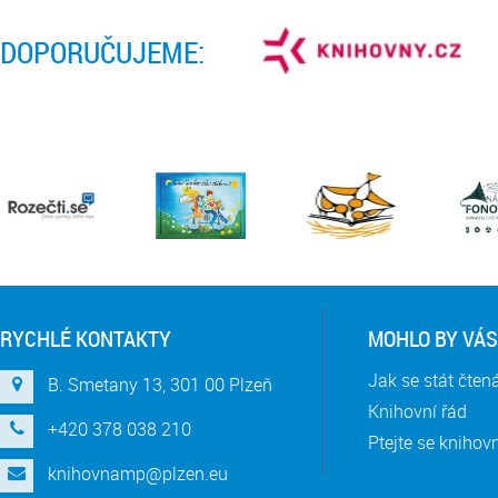
DOPORUČUJEME:
RYCHLÉ KONTAKTY
MOHLO BY VÁS
Jak se stát čte
B. Smetany 13, 301 00 Plzeň
Knihovní řád
+420 378 038 210
Ptejte se knihov
knihovnamp@plzen.eu