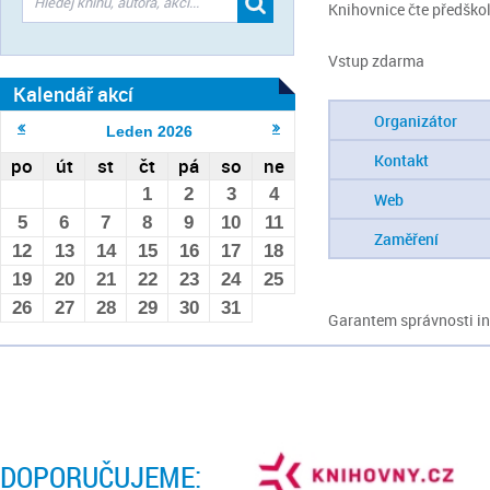
Knihovnice čte předšk
Vstup zdarma
Kalendář akcí
Organizátor
Leden
2026
Kontakt
po
út
st
čt
pá
so
ne
1
2
3
4
Web
5
6
7
8
9
10
11
Zaměření
12
13
14
15
16
17
18
19
20
21
22
23
24
25
26
27
28
29
30
31
Garantem správnosti inf
DOPORUČUJEME: