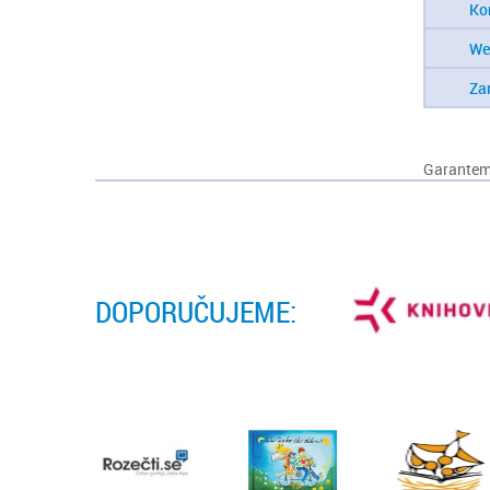
Ko
We
Za
Garantem 
DOPORUČUJEME: