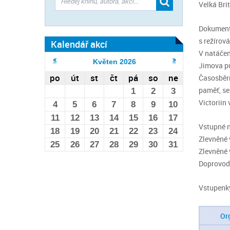
Velká Brit
Dokumenta
s režírov
Kalendář akcí
V natáčen
Květen
2026
Jimova pu
po
út
st
čt
pá
so
ne
Časosběrn
paměť, se
1
2
3
Victoriin 
4
5
6
7
8
9
10
11
12
13
14
15
16
17
Vstupné n
18
19
20
21
22
23
24
Zlevněné v
25
26
27
28
29
30
31
Zlevněné 
Doprovod 
Vstupenk
Or