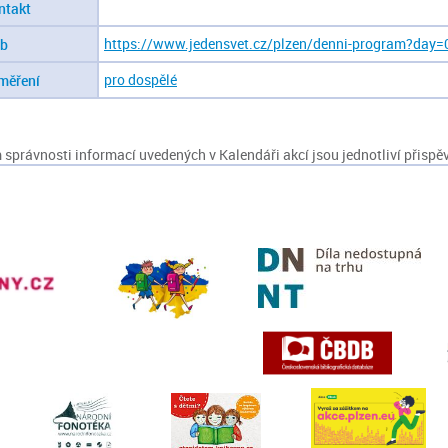
ntakt
https://www.jedensvet.cz/plzen/denni-program?day=
b
pro dospělé
měření
správnosti informací uvedených v Kalendáři akcí jsou jednotliví přispěv