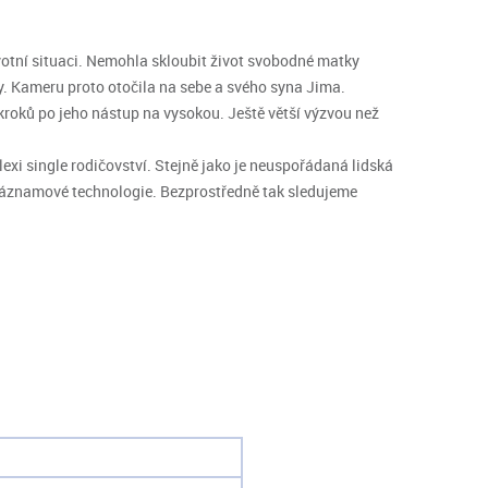
votní situaci. Nemohla skloubit život svobodné matky
ny. Kameru proto otočila na sebe a svého syna Jima.
kroků po jeho nástup na vysokou. Ještě větší výzvou než
exi single rodičovství. Stejně jako je neuspořádaná lidská
é záznamové technologie. Bezprostředně tak sledujeme