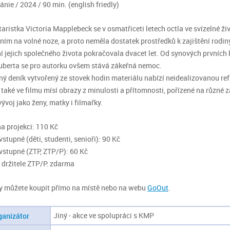
ánie / 2024 / 90 min. (
english friedly)
ristka Victoria Mapplebeck se v osmatřiceti letech octla ve svízelné ži
áním na volné noze, a proto neměla dostatek prostředků k zajištění rodi
í jejich společného života pokračovala dvacet let. Od synových prvních 
berta se pro autorku ovšem stává zákeřná nemoc.
ý deník vytvořený ze stovek hodin materiálu nabízí neidealizovanou refl
 také ve filmu mísí obrazy z minulosti a přítomnosti, pořízené na různ
vývoj jako ženy, matky i filmařky.
a projekci: 110 Kč
stupné (děti, studenti, senioři): 90 Kč
vstupné (ZTP, ZTP/P): 60 Kč
držitele ZTP/P: zdarma
y můžete koupit přímo na místě nebo na webu
GoOut
.
Jiný - akce ve spolupráci s KMP
ganizátor