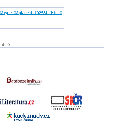
0&type=0&placeId=1025&inflsId=0
atelé.