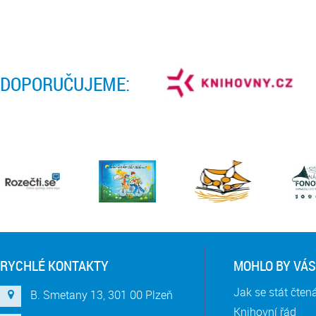
DOPORUČUJEME:
RYCHLÉ KONTAKTY
MOHLO BY VÁS
Jak se stát čte
B. Smetany 13, 301 00 Plzeň
Knihovní řád