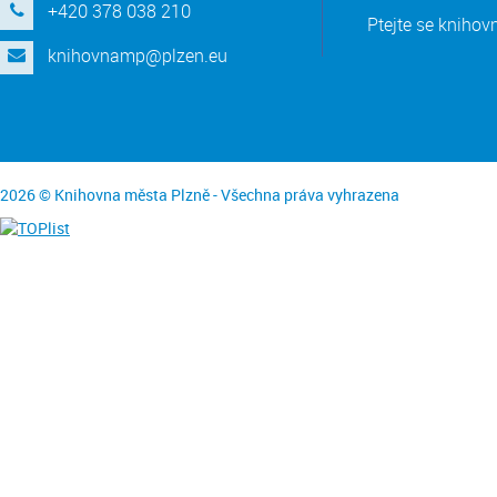
+420 378 038 210
Ptejte se knihov
knihovnamp@plzen.eu
2026 © Knihovna města Plzně - Všechna práva vyhrazena