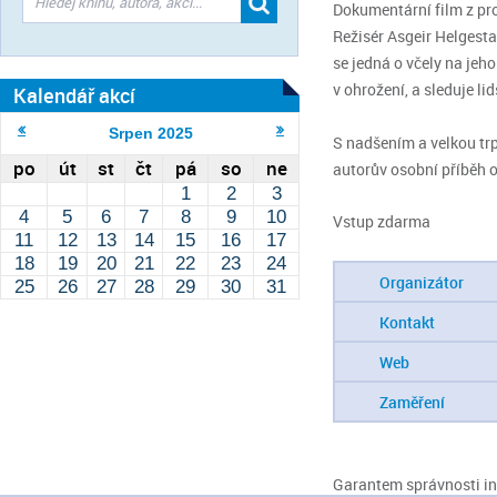
Dokumentární film z pr
Režisér Asgeir Helgest
se jedná o včely na jeh
v ohrožení, a sleduje li
Kalendář akcí
Srpen
2025
S nadšením a velkou trp
po
út
st
čt
pá
so
ne
autorův osobní příběh o 
1
2
3
4
5
6
7
8
9
10
Vstup zdarma
11
12
13
14
15
16
17
18
19
20
21
22
23
24
Organizátor
25
26
27
28
29
30
31
Kontakt
Web
Zaměření
Garantem správnosti inf