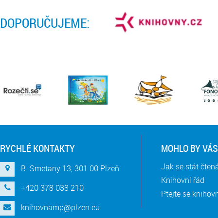
DOPORUČUJEME:
RYCHLÉ KONTAKTY
MOHLO BY VÁS
Jak se stát čte
B. Smetany 13, 301 00 Plzeň
Knihovní řád
+420 378 038 210
Ptejte se knihov
knihovnamp@plzen.eu