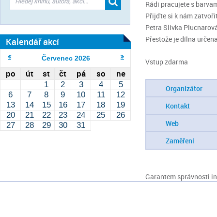
Rádi pracujete s barva
Přijďte si k nám zatvořit.
Petra Slivka Plucnarová
Přestože je dílna určena
Kalendář akcí
Červenec
2026
Vstup zdarma
po
út
st
čt
pá
so
ne
1
2
3
4
5
Organizátor
6
7
8
9
10
11
12
13
14
15
16
17
18
19
Kontakt
20
21
22
23
24
25
26
Web
27
28
29
30
31
Zaměření
Garantem správnosti inf