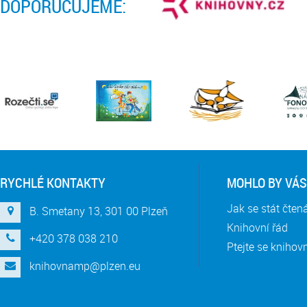
DOPORUČUJEME:
RYCHLÉ KONTAKTY
MOHLO BY VÁS
Jak se stát čte
B. Smetany 13, 301 00 Plzeň
Knihovní řád
+420 378 038 210
Ptejte se knihov
knihovnamp@plzen.eu