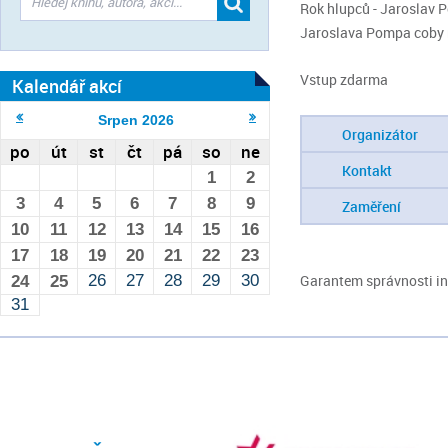
Rok hlupců - Jaroslav 
Jaroslava Pompa coby 
Vstup zdarma
Kalendář akcí
Srpen
2026
Organizátor
po
út
st
čt
pá
so
ne
Kontakt
1
2
3
4
5
6
7
8
9
Zaměření
10
11
12
13
14
15
16
17
18
19
20
21
22
23
26
27
28
29
30
Garantem správnosti inf
24
25
31