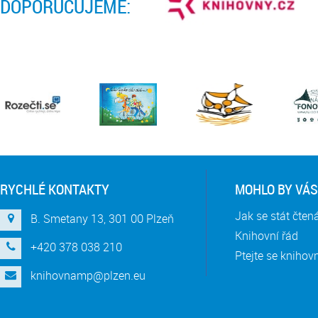
DOPORUČUJEME:
RYCHLÉ KONTAKTY
MOHLO BY VÁS
Jak se stát čte
B. Smetany 13, 301 00 Plzeň
Knihovní řád
+420 378 038 210
Ptejte se knihov
knihovnamp@plzen.eu