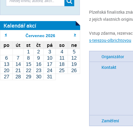
Plzeňská finalistka znám
z jejích vlastních orig
Kalendář akcí
Vstup zdarma, rezerva
Červenec
2026
s-terezou-olbrichtovou
po
út
st
čt
pá
so
ne
1
2
3
4
5
Organizátor
6
7
8
9
10
11
12
13
14
15
16
17
18
19
Kontakt
20
21
22
23
24
25
26
27
28
29
30
31
Zaměření