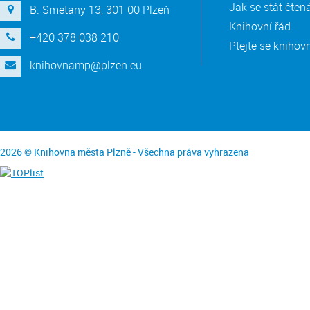
Jak se stát čte
B. Smetany 13, 301 00 Plzeň
Knihovní řád
+420 378 038 210
Ptejte se knihov
knihovnamp@plzen.eu
2026 © Knihovna města Plzně - Všechna práva vyhrazena