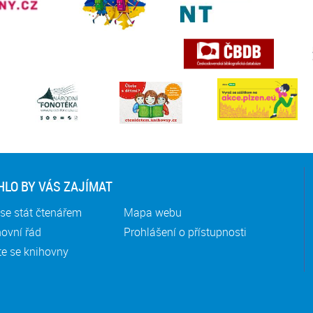
LO BY VÁS ZAJÍMAT
se stát čtenářem
Mapa webu
ovní řád
Prohlášení o přístupnosti
te se knihovny