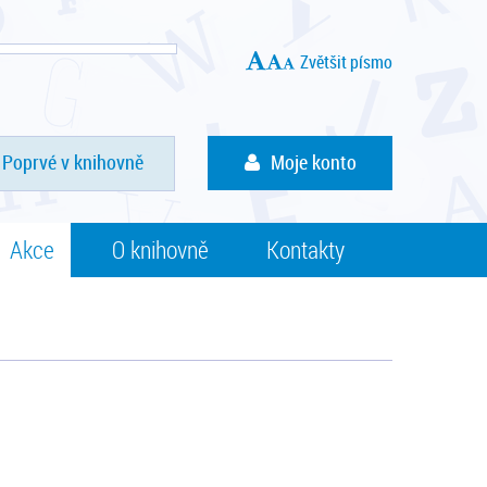
Zvětšit písmo
Poprvé v knihovně
Moje konto
Akce
O knihovně
Kontakty