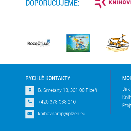
DOPORUČUJEME:
RYCHLÉ KONTAKTY
MOH
Jak 
B. Smetany 13, 301 00 Plzeň
Knih
+420 378 038 210
Ptej
knihovnamp@plzen.eu