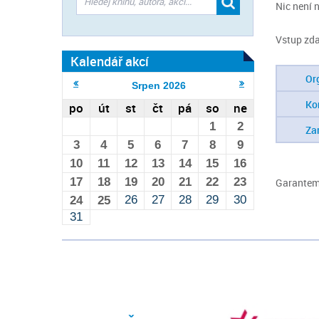
Nic není
Vstup zd
Kalendář akcí
Or
Srpen
2026
Ko
po
út
st
čt
pá
so
ne
1
2
Za
3
4
5
6
7
8
9
10
11
12
13
14
15
16
17
18
19
20
21
22
23
Garantem 
26
27
28
29
30
24
25
31