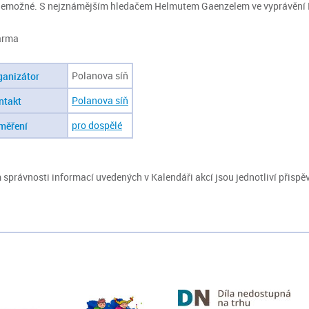
 nemožné. S nejznámějším hledačem Helmutem Gaenzelem ve vyprávění 
arma
Polanova síň
ganizátor
Polanova síň
ntakt
pro dospělé
měření
správnosti informací uvedených v Kalendáři akcí jsou jednotliví přispěv