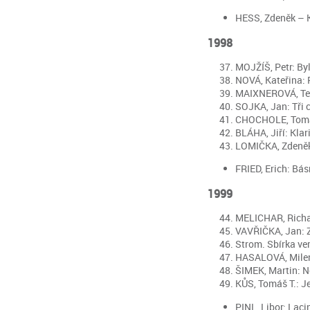
HESS, Zdeněk – KA
1998
MOJŽÍŠ, Petr: Byl
NOVÁ, Kateřina: Po
MAIXNEROVÁ, Terez
SOJKA, Jan: Tři ce
CHOCHOLE, Tomáš 
BLÁHA, Jiří: Klari
LOMIČKA, Zdeněk: 
FRIED, Erich: Bás
1999
MELICHAR, Richard
VAVŘIČKA, Jan: Ze
Strom. Sbírka ver
HASALOVÁ, Milena
ŠIMEK, Martin: Ne
KŮS, Tomáš T.: Je
PINL, Libor: Laci