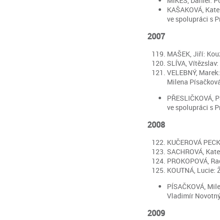
MIKEŠ, Daniel: Po
KAŠAKOVÁ, Kateřin
ve spolupráci s Pr
2007
MAŠEK, Jiří: Kouz
SLÍVA, Vítězslav:
VELEBNÝ, Marek: M
Milena Písačkov
PŘESLIČKOVÁ, Pavl
ve spolupráci s Pr
2008
KUČEROVÁ PECKOVÁ
SACHROVÁ, Kateřin
PROKOPOVÁ, Radka
KOUTNÁ, Lucie: Ži
PÍSAČKOVÁ, Milena
Vladimír Novotný,
2009