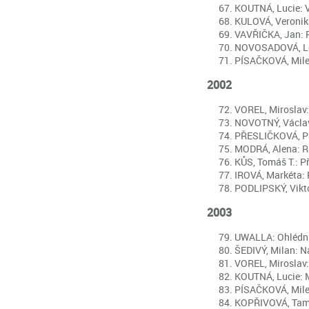
KOUTNÁ, Lucie: Vs
KULOVÁ, Veronika:
VAVŘIČKA, Jan: Ro
NOVOSADOVÁ, Lenk
PÍSAČKOVÁ, Milena
2002
VOREL, Miroslav: 
NOVOTNÝ, Václav –
PŘESLIČKOVÁ, Pavl
MODRÁ, Alena: Ra
KŮS, Tomáš T.: Př
IROVÁ, Markéta: P
PODLIPSKÝ, Viktor
2003
UWALLA: Ohlédnutí
ŠEDIVÝ, Milan: Ná
VOREL, Miroslav: 
KOUTNÁ, Lucie: Mo
PÍSAČKOVÁ, Milen
KOPŘIVOVÁ, Tamara