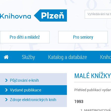
Pro děti a mládež
Pro seniory
Služby
Katalog a databáze
Kniho
MALÉ KNÍŽKY
Půjčování e-knih
Vydané publikace
Přehled publikací vydan
Zdroje elektronických knih
1993
MARTINOVCOVÁ, Ra