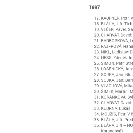
1997
KAUFNER, Petr: Vz
BLÁHA, Jiří: Tichý
VLČEK, Pavel: Sal
CHARVÁT, David: N
BARBORKOVÁ, Lucie
FAJFROVÁ, Hana: V
NIKL, Ladislav: D
HESS, Zdeněk: Int
ŠIMON, Petr: Stře
LOSENICKÝ, Jan: Ú
SOJKA, Jan: Bludi
SOJKA, Jan: Barev
VLACHOVÁ, Milada:
ŠIMEK, Martin: Mi
KOŘÁNKOVÁ, Sylvie
CHARVÁT, David: M
KUDRNA, Lukáš: Já
MOJŽÍŠ, Petr: V č
BLÁHA, Jiří: Před
BLÁHA, Jiří – NOV
Korandová)