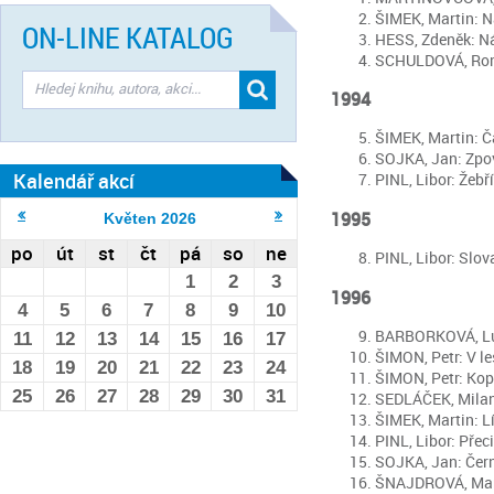
ŠIMEK, Martin: Na
ON-LINE KATALOG
HESS, Zdeněk: Nád
SCHULDOVÁ, Roman
1994
ŠIMEK, Martin: Ča
SOJKA, Jan: Zpově
Kalendář akcí
PINL, Libor: Žebří
1995
Květen
2026
po
út
st
čt
pá
so
ne
PINL, Libor: Slov
1
2
3
1996
4
5
6
7
8
9
10
BARBORKOVÁ, Luci
11
12
13
14
15
16
17
ŠIMON, Petr: V le
18
19
20
21
22
23
24
ŠIMON, Petr: Kopř
25
26
27
28
29
30
31
SEDLÁČEK, Milan: 
ŠIMEK, Martin: Lí
PINL, Libor: Přeci
SOJKA, Jan: Černo
ŠNAJDROVÁ, Marcel