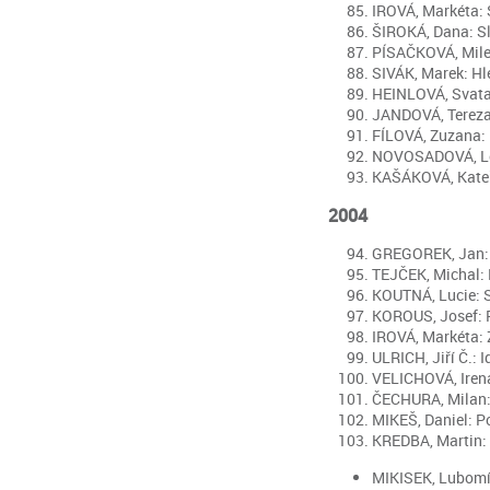
IROVÁ, Markéta: S
ŠIROKÁ, Dana: Slo
PÍSAČKOVÁ, Milen
SIVÁK, Marek: Hle
HEINLOVÁ, Svatava
JANDOVÁ, Tereza:
FÍLOVÁ, Zuzana: P
NOVOSADOVÁ, Lenka
KAŠÁKOVÁ, Kateřin
2004
GREGOREK, Jan: A 
TEJČEK, Michal: R
KOUTNÁ, Lucie: St
KOROUS, Josef: Po
IROVÁ, Markéta: Z
ULRICH, Jiří Č.: Id
VELICHOVÁ, Irena:
ČECHURA, Milan: 1
MIKEŠ, Daniel: Po
KREDBA, Martin: H
MIKISEK, Lubomír