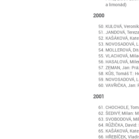
a limonád)
2000
KULOVÁ, Veronika:
JANDOVÁ, Tereza: 
KAŠÁKOVÁ, Kateřin
NOVOSADOVÁ, Lenk
MOLLEROVÁ, Dita: 
VLACHOVÁ, Milada
HASALOVÁ, Milena:
ZEMAN, Jan: Prázd
KŮS, Tomáš T.: Ho
NOVOSADOVÁ, Lenk
VAVŘIČKA, Jan: Pl
2001
CHOCHOLE, Tomáš 
ŠEDIVÝ, Milan: Mi
SVOBODOVÁ, Milen
RŮŽIČKA, David: S
KAŠÁKOVÁ, Kateřin
HŘEBÍČEK, Vladis