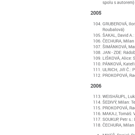
spolu s autorem)
2005
GRUBEROVÁ, Ilona:
Roubalová)
ŠAKAL, David A.: 
ČECHURA, Milan – 
ŠIMÁNKOVÁ, Marti
JAN - ZDE: Rádoby
LIŠKOVÁ, Alice: S
PÁNKOVÁ, Kateřina
ULRICH, Jiří Č.: 
PROKOPOVÁ, Radka
2006
WEISHÄUPL, Lukáš:
ŠEDIVÝ, Milan: Tep
PROKOPOVÁ, Radka:
MAKAJ, Tomáš: Ve
SOUKUP, Petr s.: 
ČECHURA, Milan - 