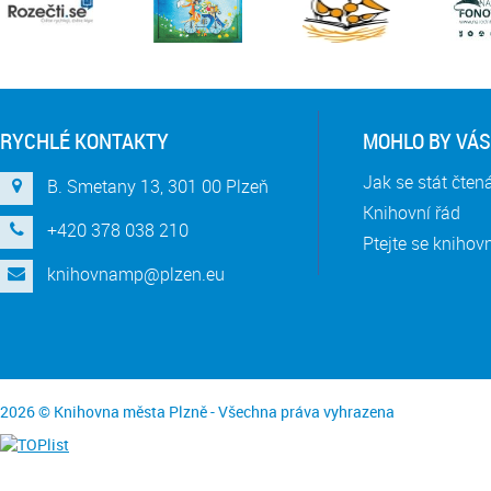
RYCHLÉ KONTAKTY
MOHLO BY VÁS
Jak se stát čte
B. Smetany 13, 301 00 Plzeň
Knihovní řád
+420 378 038 210
Ptejte se knihov
knihovnamp@plzen.eu
2026 © Knihovna města Plzně - Všechna práva vyhrazena