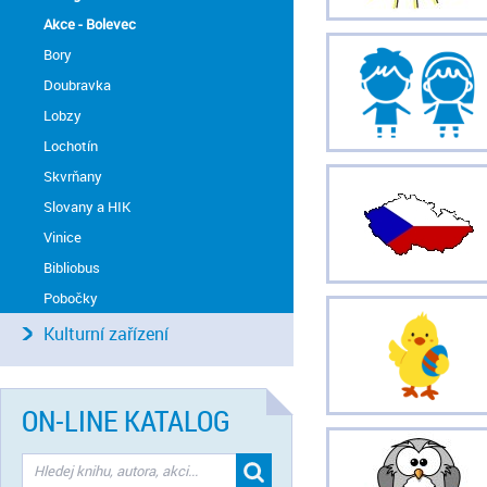
Akce - Bolevec
Bory
Doubravka
Lobzy
Lochotín
Skvrňany
Slovany a HIK
Vinice
Bibliobus
Pobočky
Kulturní zařízení
ON-LINE KATALOG