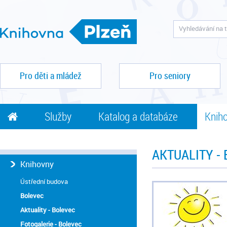
Pro děti a mládež
Pro seniory
Služby
Katalog a databáze
Kniho
AKTUALITY -
Knihovny
Ústřední budova
Bolevec
Aktuality - Bolevec
Fotogalerie - Bolevec