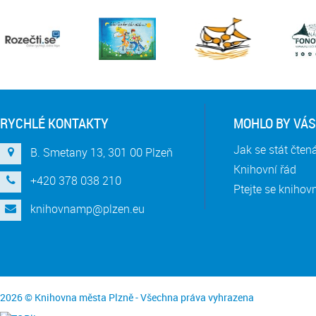
RYCHLÉ KONTAKTY
MOHLO BY VÁS
Jak se stát čte
B. Smetany 13, 301 00 Plzeň
Knihovní řád
+420 378 038 210
Ptejte se knihov
knihovnamp@plzen.eu
2026 © Knihovna města Plzně - Všechna práva vyhrazena