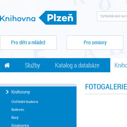
Pro děti a mládež
Pro seniory
Služby
Katalog a databáze
Kniho
FOTOGALERIE
Knihovny
Ústřední budova
Bolevec
Bory
Doubravka