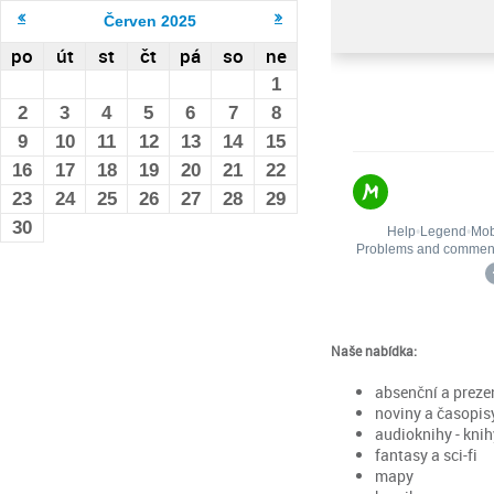
Červen
2025
po
út
st
čt
pá
so
ne
1
2
3
4
5
6
7
8
9
10
11
12
13
14
15
16
17
18
19
20
21
22
23
24
25
26
27
28
29
30
Naše nabídka:
absenční a prez
noviny a časopis
audioknihy - kni
fantasy a sci-fi
mapy