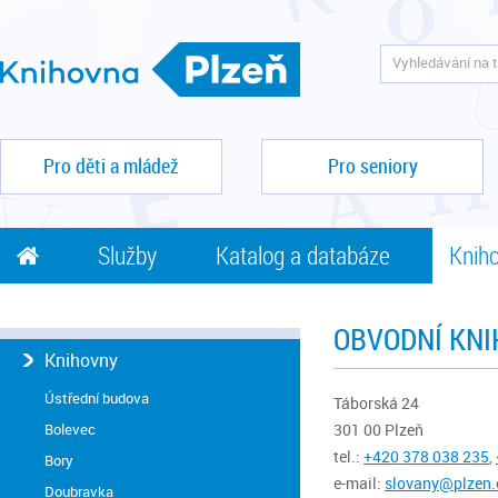
Pro děti a mládež
Pro seniory
Služby
Katalog a databáze
Kniho
OBVODNÍ KN
Knihovny
Ústřední budova
Táborská 24
Bolevec
301 00 Plzeň
tel.:
+420 378 038 235
,
Bory
e-mail:
slovany@plzen.
Doubravka