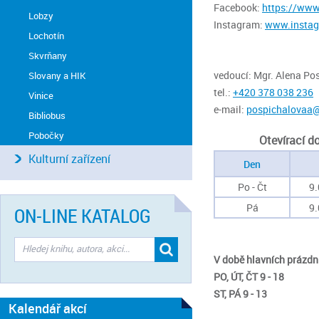
Facebook:
https://www
Lobzy
Instagram:
www.instag
Lochotín
Skvrňany
vedoucí: Mgr. Alena Po
Slovany a HIK
tel.:
+420 378 038 236
Vinice
e-mail:
pospichalovaa@
Bibliobus
Pobočky
Otevírací d
Kulturní zařízení
Den
Po - Čt
9.
Pá
9.
ON-LINE KATALOG
V době hlavních prázdnin
PO, ÚT, ČT 9 - 18
ST, PÁ 9 - 13
Kalendář akcí