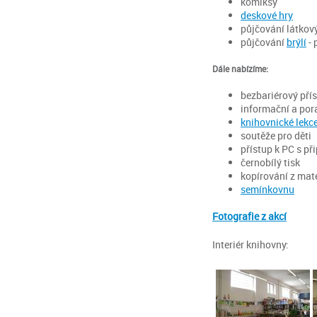
komiksy
deskové hry
půjčování látkov
půjčování
brýlí
- 
Dále nabízíme:
bezbariérový pří
informační a po
knihovnické lekc
soutěže pro děti
přístup k PC s př
černobílý tisk
kopírování z mat
semínkovnu
Fotografie z akcí
Interiér knihovny: