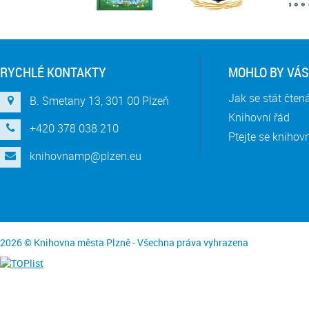
RYCHLÉ KONTAKTY
MOHLO BY VÁS
Jak se stát čte
B. Smetany 13, 301 00 Plzeň
Knihovní řád
+420 378 038 210
Ptejte se knihov
knihovnamp@plzen.eu
2026 © Knihovna města Plzně - Všechna práva vyhrazena