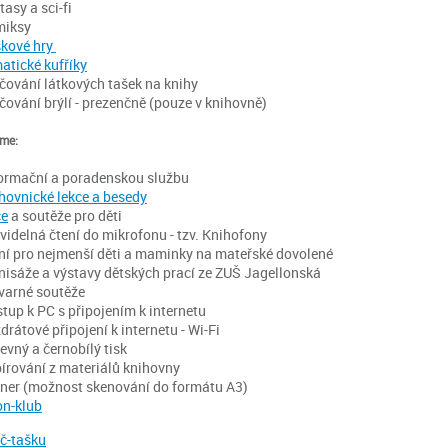
tasy a sci-fi
miksy
kové hry
atické kufříky
čování látkových tašek na knihy
čování brýlí - prezenčně (pouze v knihovně)
íme:
ormační a poradenskou službu
hovnické lekce a besedy
ce
a soutěže pro děti
videlná čtení do mikrofonu - tzv. Knihofony
ní pro nejmenší děti a maminky na mateřské dovolené
nisáže a výstavy dětských prací ze ZUŠ Jagellonská
varné soutěže
stup k PC s připojením k internetu
drátové připojení k internetu - Wi-Fi
evný a černobílý tisk
írování z materiálů knihovny
ner (možnost skenování do formátu A3)
n-klub
č-tašku