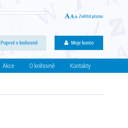
Zvětšit písmo
Poprvé v knihovně
Moje konto
Akce
O knihovně
Kontakty