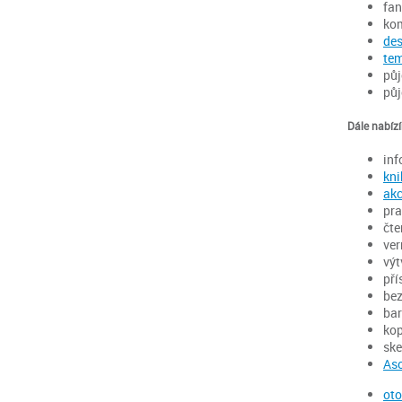
fan
ko
des
tem
půj
půj
Dále nabíz
inf
kni
ak
pra
čte
ver
výt
pří
bez
bar
kop
ske
Aso
oto