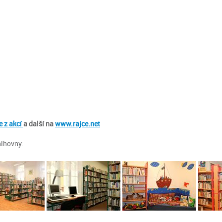
e z akcí
a další na
www.rajce.net
nihovny: