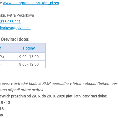
m:
www.instagram.com/ukdm_plzen
Mgr. Petra Pekárková
 3
78 038 221
karkova@plzen.eu
Otevírací doba:
n
Hodiny
 Pá
9.00 - 18.00
o
9.00 - 12.00
rovoz v ústřední budově KMP neprobíhá v letním období (během červe
tou připadl státní svátek.
vních prázdnin od 29. 6. do 28. 8. 2026 platí letní otevírací doba:
 9 - 13
 18
no