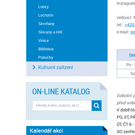
Instagra
Lobzy
Lochotín
vedoucí: 
Skvrňany
tel.:
+420
e-mail:
pe
Slovany a HIK
Vinice
Bibliobus
De
Pobočky
Po -
Kulturní zařízení
S
ON-LINE KATALOG
Sobotní p
před sobo
V době hla
PO, ST, PÁ
ÚT, ČT 9 -
Kalendář akcí
SO zavře