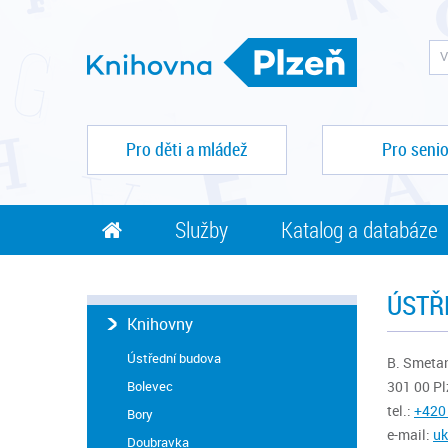
Pro děti a mládež
Pro senio
Služby
Katalog a databáze
ÚSTŘ
Knihovny
Ústřední budova
B. Smeta
Bolevec
301 00 Pl
tel.:
+420
Bory
e-mail:
u
Doubravka