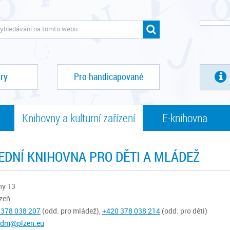
ry
Pro handicapované
Knihovny a kulturní zařízení
E-knihovna
EDNÍ KNIHOVNA PRO DĚTI A MLÁDEŽ
ny 13
zeň
 3
78 038 207
(odd. pro mládež),
+420 3
78 038 214
(odd. pro děti)
kdm@plzen.eu