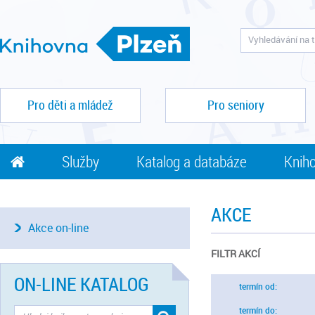
Pro děti a mládež
Pro seniory
Služby
Katalog a databáze
Kniho
AKCE
Akce on-line
FILTR AKCÍ
ON-LINE KATALOG
termín od:
termín do: