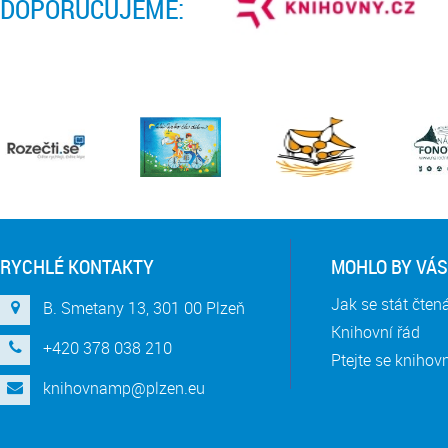
DOPORUČUJEME:
RYCHLÉ KONTAKTY
MOHLO BY VÁS
Jak se stát čte
B. Smetany 13, 301 00 Plzeň
Knihovní řád
+420 378 038 210
Ptejte se knihov
knihovnamp@plzen.eu