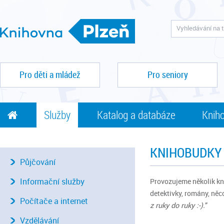
Pro děti a mládež
Pro seniory
Služby
Katalog a databáze
Kniho
KNIHOBUDKY
Půjčování
Informační služby
Provozujeme několik kni
detektivky, romány, něco
Počítače a internet
z ruky do ruky :-)."
Vzdělávání