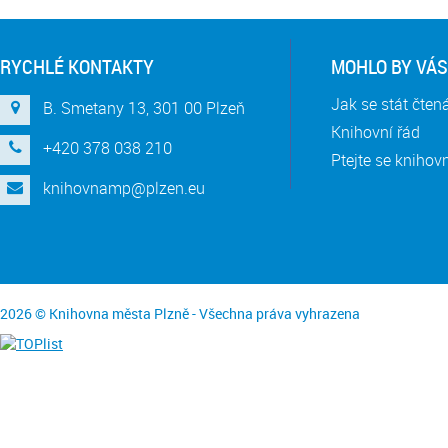
RYCHLÉ KONTAKTY
MOHLO BY VÁS
Jak se stát čte
B. Smetany 13, 301 00 Plzeň
Knihovní řád
+420 378 038 210
Ptejte se knihov
knihovnamp@plzen.eu
2026 © Knihovna města Plzně - Všechna práva vyhrazena