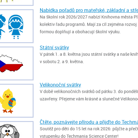
Nabídka pořadů pro mateřské, základní a stře
Na školní rok 2026/2027 nabízí Knihovna města Plzně
kolektiv řadu programů. Mají za cíl zejména rozvoj
formou doplňují a obohacují školní výuku.
Státní svátky
V pátek 1. a 8. května jsou státní svátky a naše k
v sobotu 2. a 9. května.
Velikonoční svátky
V době velikonočních svátků od pátku 3. do ponděl
uzavřeny. Přejeme vám krásné a slunečné Velikonoce
Čtěte, poznávejte přírodu a přijďte do Techm
Soutěž pro děti do 15 let na rok 2026: půjčte a pře
vstupenku do Techmania Science Center!