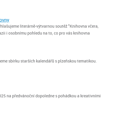
hovny
vyhlašujeme literárně-výtvarnou soutěž "Knihovna včera,
azii i osobnímu pohledu na to, co pro vás knihovna
eme sbírku starších kalendářů s plzeňskou tematikou.
025 na předvánoční dopoledne s pohádkou a kreativními