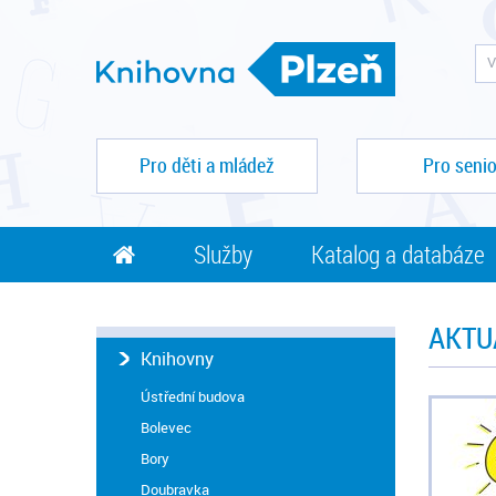
Pro děti a mládež
Pro senio
Služby
Katalog a databáze
AKTUA
Knihovny
Ústřední budova
Bolevec
Bory
Doubravka