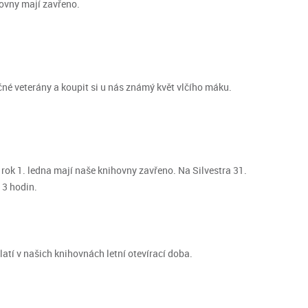
ihovny mají zavřeno.
né veterány a koupit si u nás známý květ vlčího máku.
 rok 1. ledna mají naše knihovny zavřeno. Na Silvestra 31.
13 hodin.
latí v našich knihovnách letní otevírací doba.