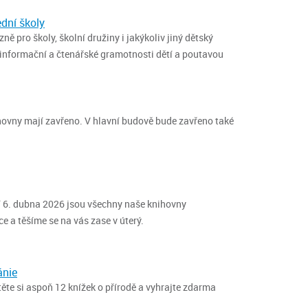
dní školy
 pro školy, školní družiny i jakýkoliv jiný dětský
 informační a čtenářské gramotnosti dětí a poutavou
nihovny mají zavřeno. V hlavní budově bude zavřeno také
í 6. dubna 2026 jsou všechny naše knihovny
 a těšíme se na vás zase v úterý.
ánie
čtěte si aspoň 12 knížek o přírodě a vyhrajte zdarma