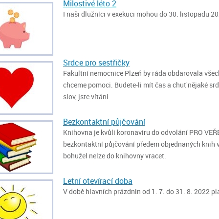
Milostivé léto 2
I naši dlužníci v exekuci mohou do 30. listopadu 202
Srdce pro sestřičky
Fakultní nemocnice Plzeň by ráda obdarovala všech
chceme pomoci. Budete-li mít čas a chuť nějaké srd
slov, jste vítáni.
Bezkontaktní půjčování
Knihovna je kvůli koronaviru do odvolání PRO V
bezkontaktní půjčování předem objednaných knih 
bohužel nelze do knihovny vracet.
Letní otevírací doba
V době hlavních prázdnin od 1. 7. do 31. 8. 2022 pl