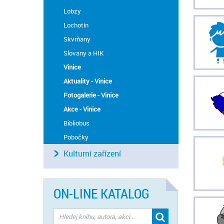
Lobzy
Lochotín
Skvrňany
Slovany a HIK
Vinice
Aktuality - Vinice
Fotogalerie - Vinice
Akce - Vinice
Bibliobus
Pobočky
Kulturní zařízení
ON-LINE KATALOG