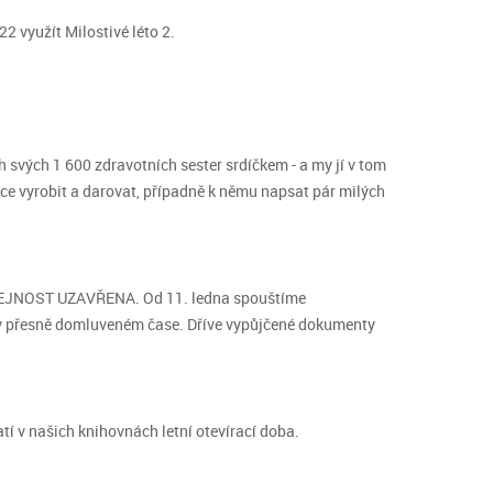
2 využít Milostivé léto 2.
 svých 1 600 zdravotních sester srdíčkem - a my jí v tom
ce vyrobit a darovat, případně k němu napsat pár milých
EŘEJNOST UZAVŘENA. Od 11. ledna spouštíme
v přesně domluveném čase. Dříve vypůjčené dokumenty
atí v našich knihovnách letní otevírací doba.