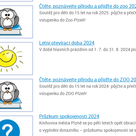
Čtěte, poznávejte přírodu a přijďte do zoo 20
Soutěž pro děti do 15 let na rok 2025: půjčte a pře
vstupenku do Zoo Plzeň!
Letní otevírací doba 2024
V době hlavních prázdnin od 1. 7. do 31. 8. 2024 pl
Čtěte, poznávejte přírodu a přijďte do ZOO 2
Soutěž pro děti do 15 let na rok 2024: půjčte a pře
vstupenku do ZOO Plzeň!
Průzkum spokojenosti 2024
Knihovna města Plzně se po pěti letech opět obrací 
o vyplnění dotazníku – průzkumu spokojenosti se 