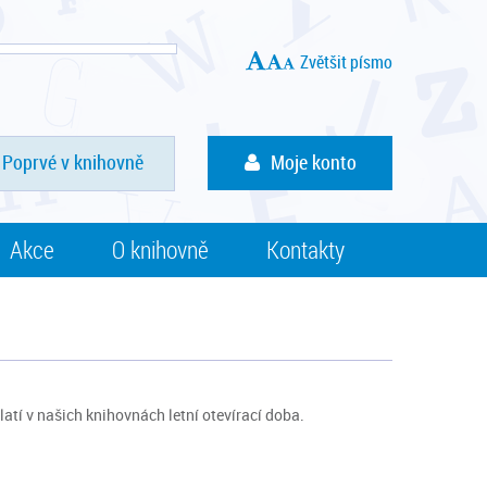
Zvětšit písmo
Poprvé v knihovně
Moje konto
Akce
O knihovně
Kontakty
latí v našich knihovnách letní otevírací doba.