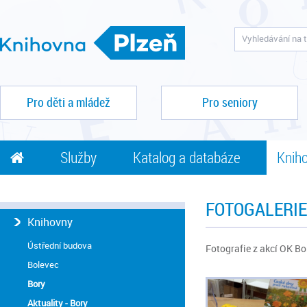
Pro děti a mládež
Pro seniory
Služby
Katalog a databáze
Kniho
FOTOGALERIE
Knihovny
Ústřední budova
Fotografie z akcí OK B
Bolevec
Bory
Aktuality - Bory