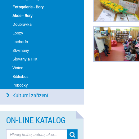
Fotogalerie - Bory
Akce - Bory
Doubravka
Lobzy
Lochotín
Skvrňany
Slovany a HIK
Vinice
Bibliobus
Pobočky
Kulturní zařízení
ON-LINE KATALOG