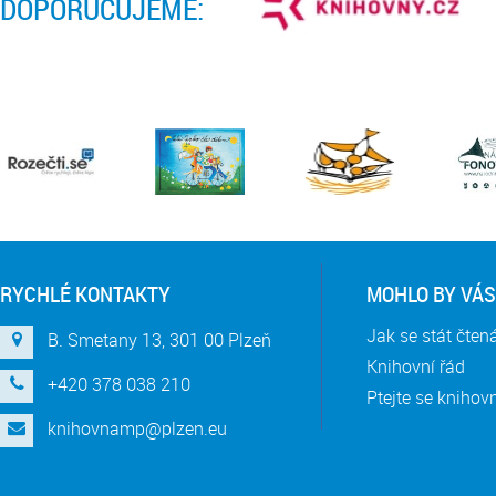
DOPORUČUJEME:
RYCHLÉ KONTAKTY
MOHLO BY VÁS
Jak se stát čte
B. Smetany 13, 301 00 Plzeň
Knihovní řád
+420 378 038 210
Ptejte se knihov
knihovnamp@plzen.eu