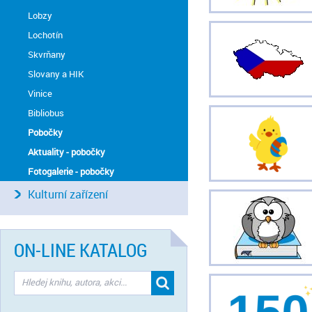
Lobzy
Lochotín
Skvrňany
Slovany a HIK
Vinice
Bibliobus
Pobočky
Aktuality - pobočky
Fotogalerie - pobočky
Kulturní zařízení
ON-LINE KATALOG