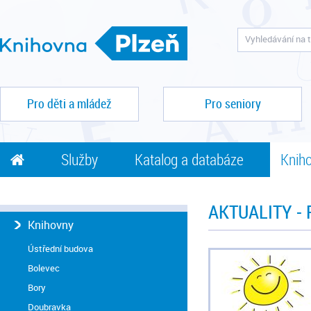
Pro děti a mládež
Pro seniory
Služby
Katalog a databáze
Kniho
AKTUALITY -
Knihovny
Ústřední budova
Bolevec
Bory
Doubravka