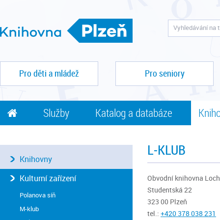
Pro děti a mládež
Pro seniory
Služby
Katalog a databáze
Kniho
L-KLUB
Knihovny
Kulturní zařízení
Obvodní knihovna Loch
Studentská 22
Polanova síň
323 00 Plzeň
M-klub
tel.:
+420 3
78 038 231