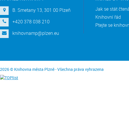
Jak se stát čte
B. Smetany 13, 301 00 Plzeň
Knihovní řád
+420 378 038 210
Ptejte se knihov
knihovnamp@plzen.eu
2026 © Knihovna města Plzně - Všechna práva vyhrazena