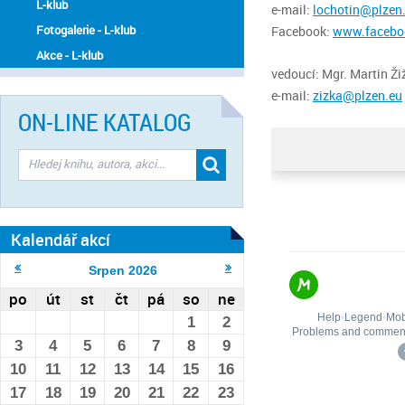
L-klub
e-mail:
lochotin@plzen
Fotogalerie - L-klub
Facebook:
www.facebo
Akce - L-klub
vedoucí: Mgr. Martin Ži
e-mail:
zizka@plzen.eu
ON-LINE KATALOG
Kalendář akcí
Srpen
2026
po
út
st
čt
pá
so
ne
1
2
3
4
5
6
7
8
9
10
11
12
13
14
15
16
17
18
19
20
21
22
23