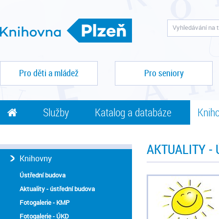
Pro děti a mládež
Pro seniory
Služby
Katalog a databáze
Kniho
AKTUALITY -
Knihovny
Ústřední budova
Aktuality - ústřední budova
Fotogalerie - KMP
Fotogalerie - ÚKD