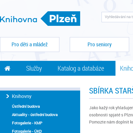
Pro děti a mládež
Pro seniory
Služby
Katalog a databáze
Kniho
SBÍRKA STAR
Knihovny
Ústřední budova
Jako kažý rok yhlašuj
Aktuality - ústřední budova
osobnosti spjaté s Plzn
Pomozte nám doplnit kn
Fotogalerie - KMP
Fotogalerie - ÚKD