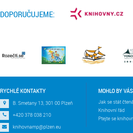
DOPORUČUJEME:
RYCHLÉ KONTAKTY
MOHLO BY VÁS
Jak se stát čte
B. Smetany 13, 301 00 Plzeň
Knihovní řád
+420 378 038 210
Ptejte se knihov
knihovnamp@plzen.eu