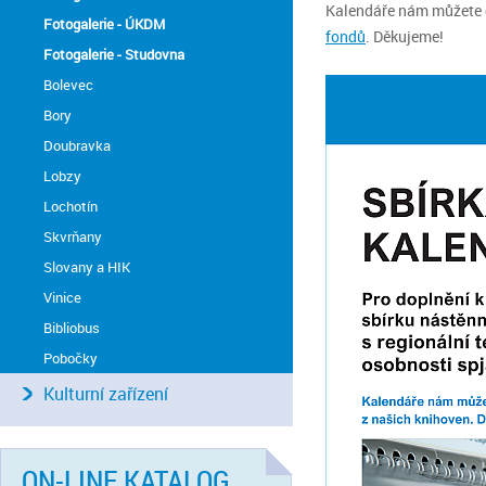
Kalendáře nám můžete 
Fotogalerie - ÚKDM
fondů
. Děkujeme!
Fotogalerie - Studovna
Bolevec
Bory
Doubravka
Lobzy
Lochotín
Skvrňany
Slovany a HIK
Vinice
Bibliobus
Pobočky
Kulturní zařízení
ON-LINE KATALOG