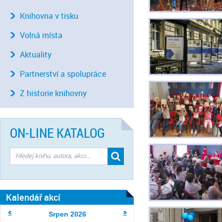
Knihovna v tisku
Volná místa
Aktuality
Partnerství a spolupráce
Z historie knihovny
ON-LINE KATALOG
Kalendář akcí
Srpen
2026