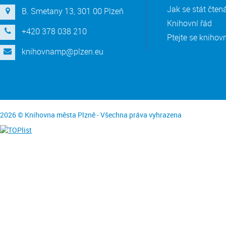
Jak se stát čte
B. Smetany 13, 301 00 Plzeň
Knihovní řád
+420 378 038 210
Ptejte se knihov
knihovnamp@plzen.eu
2026 © Knihovna města Plzně - Všechna práva vyhrazena