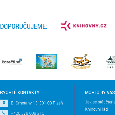
DOPORUČUJEME:
RYCHLÉ KONTAKTY
MOHLO BY VÁS
Jak se stát čte
B. Smetany 13, 301 00 Plzeň
Knihovní řád
+420 378 038 210