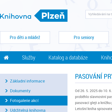
Pro děti a mládež
Pro seniory
Služby
Katalog a databáze
Kniho
PASOVÁNÍ P
Základní informace
Dokumenty
Od 26. 5. 2025 do 10. 6
proběhlo slavnostní pas
Fotogalerie akcí
pasovací glejt a knížku
Letošní kniha spisovat
Udržitelná knihovna