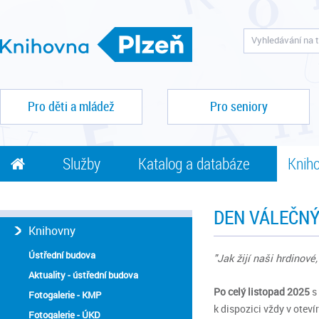
Pro děti a mládež
Pro seniory
Služby
Katalog a databáze
Kniho
DEN VÁLEČNÝ
Knihovny
Ústřední budova
"Jak žijí naši hrdinové
Aktuality - ústřední budova
Po celý listopad 2025
s
Fotogalerie - KMP
k dispozici vždy v otev
Fotogalerie - ÚKD