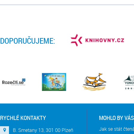
DOPORUČUJEME:
RYCHLÉ KONTAKTY
MOHLO BY VÁS
Jak se stát čte
B. Smetany 13, 301 00 Plzeň