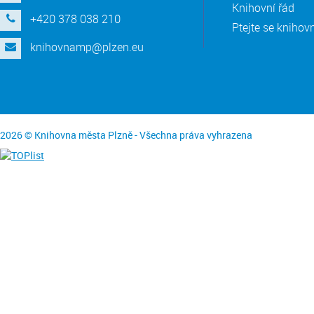
Knihovní řád
+420 378 038 210
Ptejte se knihov
knihovnamp@plzen.eu
2026 © Knihovna města Plzně - Všechna práva vyhrazena